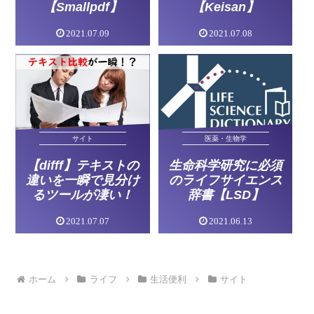
【Smallpdf】
【Keisan】
2021.07.09
2021.07.08
サイト
医薬・生物学
【difff】テキストの
生命科学研究に必須
違いを一瞬で見分け
のライフサイエンス
るツールが凄い！
辞書【LSD】
2021.07.07
2021.06.13
ホーム
ライフ
生活便利
サイト