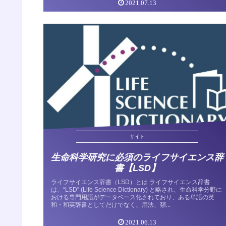
2021.07.13
サイト
生命科学研究に必須のライフサイエンス辞
書【LSD】
ライフサイエンス辞書（LSD）とは ライフサイエンス辞書
は、“LSD” (Life Science Dictionary) と略され、生命科学分野に
おける専門用語がデータベース化されており、ある単語の英
和・和英辞書としてだけでなく、用法、類...
2021.06.13