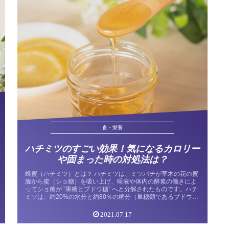
食・栄養
ハチミツのすごい効果！気になるカロリー
や固まった時の対処法は？
蜂蜜（ハチミツ）とは？ ハチミツは、ミツバチが草木の花の蜜
腺から蜜（ショ糖）を吸い上げ、唾液や体内の酵素の働きによ
ってショ糖が ”果糖とブドウ糖” へと分解されたものです。ハチ
ミツは、約20%の水分と約80％の糖分（単糖類であるブドウ
糖）か...
2021.07.17