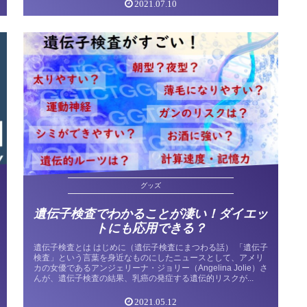
2021.07.10
グッズ
遺伝子検査でわかることが凄い！ダイエッ
トにも応用できる？
遺伝子検査とは はじめに（遺伝子検査にまつわる話） 「遺伝子
検査」という言葉を身近なものにしたニュースとして、アメリ
カの女優であるアンジェリーナ・ジョリー（Angelina Jolie）さ
んが、遺伝子検査の結果、乳癌の発症する遺伝的リスクが...
2021.05.12