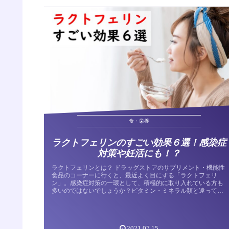
食・栄養
ラクトフェリンのすごい効果６選！感染症
対策や妊活にも！？
ラクトフェリンとは？ ドラッグストアのサプリメント・機能性
食品のコーナーに行くと、最近よく目にする「ラクトフェリ
ン」。感染症対策の一環として、積極的に取り入れている方も
多いのではないでしょうか？ビタミン・ミネラル類と違ってあ
まり聞きなれない...
2021.07.15