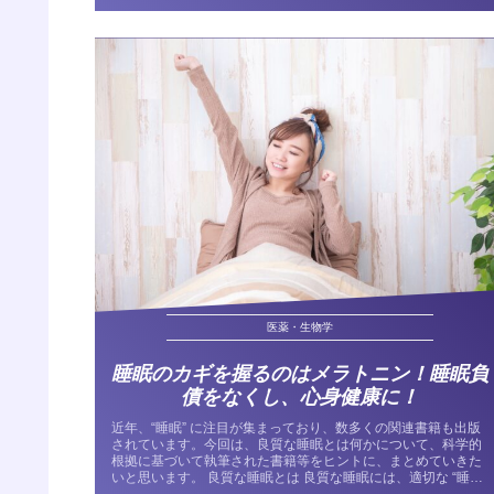
医薬・生物学
睡眠のカギを握るのはメラトニン！睡眠負
債をなくし、心身健康に！
近年、“睡眠” に注目が集まっており、数多くの関連書籍も出版
されています。今回は、良質な睡眠とは何かについて、科学的
根拠に基づいて執筆された書籍等をヒントに、まとめていきた
いと思います。 良質な睡眠とは 良質な睡眠には、適切な “睡眠
時間”...