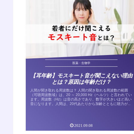
医薬・生物学
【耳年齢】モスキート音が聞こえない理由
とは？原因は年齢だけ？
人間が聞き取れる周波数は？ 人間の聞き取れる周波数の範囲
（可聴周波数域）は、20 ～ 20,000 Hz（ヘルツ）と言われてい
ます。周波数（Hz）は音の高さであり、数字が大きいほど高い
音になります。人間は、20代あたりから加齢とともに聴力が...
2021.09.08