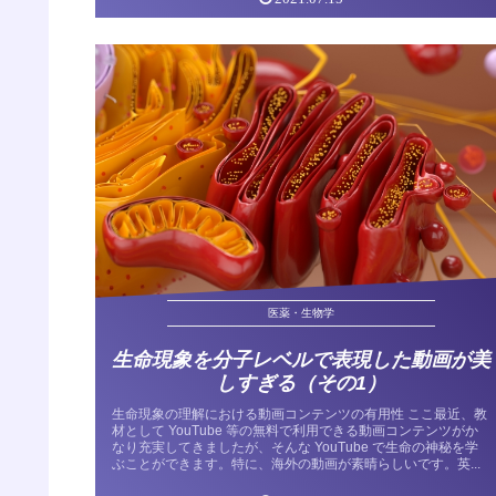
医薬・生物学
生命現象を分子レベルで表現した動画が美
しすぎる（その1）
生命現象の理解における動画コンテンツの有用性 ここ最近、教
材として YouTube 等の無料で利用できる動画コンテンツがか
なり充実してきましたが、そんな YouTube で生命の神秘を学
ぶことができます。特に、海外の動画が素晴らしいです。英...