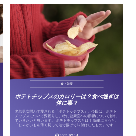
食・栄養
ポテトチップスのカロリーは？食べ過ぎは
体に毒？
老若男女問わず愛される「ポテトッチプス」。今回は、ポテト
チップスについて深堀りし、特に健康面への影響について触れ
ていきたいと思います。 ポテトチップスとは？ 簡単に言うと、
「じゃがいもを薄く切って油で揚げて味付けしたもの」です。
もはや周知の...
2021.07.14