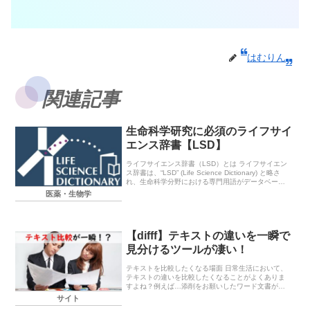
はむりん
関連記事
生命科学研究に必須のライフサイ
エンス辞書【LSD】
ライフサイエンス辞書（LSD）とは ライフサイエン
ス辞書は、“LSD” (Life Science Dictionary) と略さ
れ、生命科学分野における専門用語がデータベース
化されており、ある単語の英和・和英辞書としてだ
医薬・生物学
けでなく、用法、類...
【difff】テキストの違いを一瞬で
見分けるツールが凄い！
テキストを比較したくなる場面 日常生活において、
テキストの違いを比較したくなることがよくありま
すよね？例えば…添削をお願いしたワード文書が返
ってきたけど、どこが修正されたかわからない。パ
サイト
クリっぽい文書を見つけたからオリジナルのものと