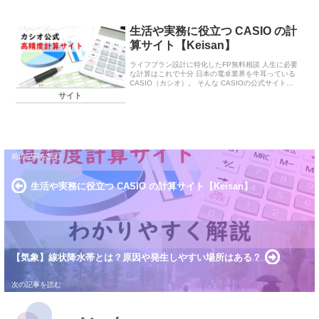
比較した...
生活や実務に役立つ CASIO の計
算サイト【Keisan】
ライフプラン設計に特化したFP無料相談 人生に必要
な計算はこれで十分 日本の電卓業界を牛耳っている
CASIO（カシオ）。 そんな CASIOの公式サイト
に、もはや「電卓売る気ある？」って思えるぐらい
サイト
の便利な関連リンクが用意されています。...
生活や実務に役立つ CASIO の計算サイト【Keisan】
【気象】線状降水帯とは？原因や発生しやすい場所はある？