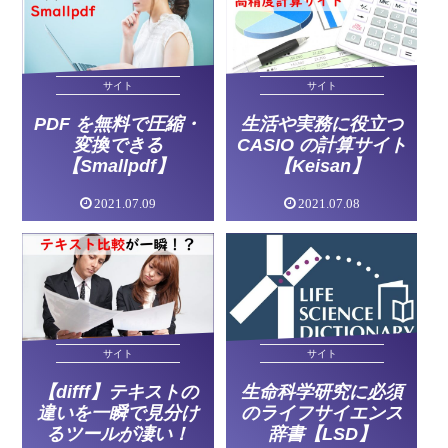
サイト
サイト
PDF を無料で圧縮・
生活や実務に役立つ
変換できる
CASIO の計算サイト
【Smallpdf】
【Keisan】
2021.07.09
2021.07.08
サイト
サイト
【difff】テキストの
生命科学研究に必須
違いを一瞬で見分け
のライフサイエンス
るツールが凄い！
辞書【LSD】