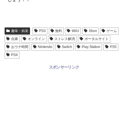
趣味・娯楽
PS3
無料
WiiU
Xbox
ゲーム
自粛
オンライン
ストレス解消
ポータルサイト
おウチ時間
Nintendo
Switch
Play Station
PS5
PS4
スポンサーリンク