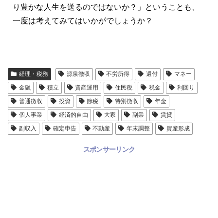
り豊かな人生を送るのではないか？」ということも、
一度は考えてみてはいかがでしょうか？
経理・税務
源泉徴収
不労所得
還付
マネー
金融
積立
資産運用
住民税
税金
利回り
普通徴収
投資
節税
特別徴収
年金
個人事業
経済的自由
大家
副業
賃貸
副収入
確定申告
不動産
年末調整
資産形成
スポンサーリンク