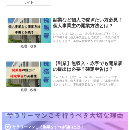
に、もはや「電卓売る気ある？」って思えるぐらい
サイト
の便利な関連リンクが用意されています。...
副業など個人で稼ぎたい方必見！
個人事業主の開業方法とは？
こんにちは。はむりん（@LifeScience178）です。
2020年1月に個人事業主として開業し、本業の給与
収入とは別に、不動産賃貸業などで副収入を得てい
ます。これから本格的に副業を始めようとしている
経理・税務
方にとって、「個人事業主とは何か」や、...
【副業】無収入・赤字でも開業届
の提出は必要？確定申告は？
こんにちは。はむりん（@LifeScience178）です。
2020年1月に個人事業主として開業し、本業の給与
収入とは別に、不動産賃貸業などで副収入を得てい
ます。これから副業を始めたい方や、副業を始めて
経理・税務
間もない方の中には、「開業届（※）の提...
サラリーマンこそ副業をすべき理由とは？