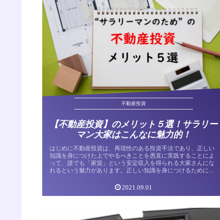
不動産投資
【不動産投資】のメリット５選！サラリー
マン大家はこんなに魅力的！
はじめに不動産投資は、再現性のある投資手法であり、正しい
知識を身につけた上でやるべきことを愚直に実践することによ
って、誰でも「家賃」という安定収入を得られる大家さんにな
れるという魅力があります。正しい知識を身につけるために
も、不動産投資を始...
2021.09.01