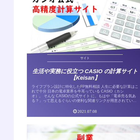
サイト
生活や実務に役立つ CASIO の計算サイト
【Keisan】
ライフプラン設計に特化したFP無料相談 人生に必要な計算はこ
れで十分 日本の電卓業界を牛耳っている CASIO（カシ
オ）。 そんな CASIOの公式サイト に、もはや「電卓売る気あ
る？」って思えるぐらいの便利な関連リンクが用意されていま
す。...
2021.07.08