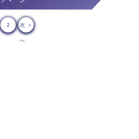
2
次
へ