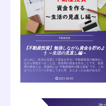
不動産投資
【不動産投資】勉強しながら資金を貯めよ
う ～生活の見直し編～
はじめに（生活を見直して資金を作る）不動産投資の勉強をし
ながら実践すべきことは、投資用の資金を作ることです。投資
用の資金とは、具体的には “不動産物件の購入資金” です。これ
までにコツコツと貯金してきた等、まとまったお金がある方
は、比較的早...
2021.06.05
次