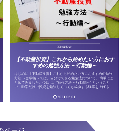
不動産投資
【不動産投資】これから始めたい方におす
すめの勉強方法 ～行動編～
はじめに【不動産投資】これから始めたい方におすすめの勉強
方法 ～独学編～では、自分でできる勉強法について、簡単にま
とめてみました。今回は、"勉強方法 ～行動編～" ということ
で、独学だけで投資を勉強していても成功する確率を上げるの
は難しいで...
2021.06.01
のページ