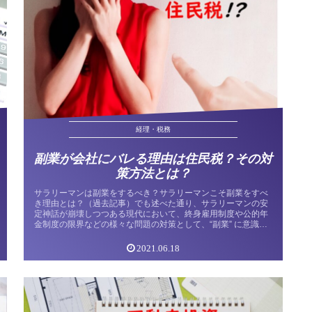
経理・税務
副業が会社にバレる理由は住民税？その対
策方法とは？
サラリーマンは副業をするべき？サラリーマンこそ副業をすべ
き理由とは？（過去記事）でも述べた通り、サラリーマンの安
定神話が崩壊しつつある現代において、終身雇用制度や公的年
金制度の限界などの様々な問題の対策として、“副業” に意識を
向ける人も増...
2021.06.18