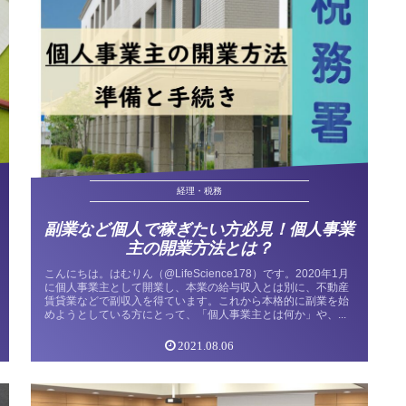
経理・税務
副業など個人で稼ぎたい方必見！個人事業
主の開業方法とは？
こんにちは。はむりん（@LifeScience178）です。2020年1月
に個人事業主として開業し、本業の給与収入とは別に、不動産
賃貸業などで副収入を得ています。これから本格的に副業を始
めようとしている方にとって、「個人事業主とは何か」や、...
2021.08.06