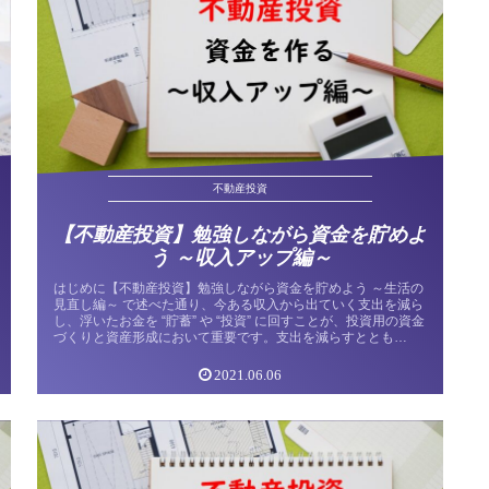
不動産投資
【不動産投資】勉強しながら資金を貯めよ
う ～収入アップ編～
はじめに【不動産投資】勉強しながら資金を貯めよう ～生活の
見直し編～ で述べた通り、今ある収入から出ていく支出を減ら
し、浮いたお金を “貯蓄” や “投資” に回すことが、投資用の資金
づくりと資産形成において重要です。支出を減らすととも
に、...
2021.06.06